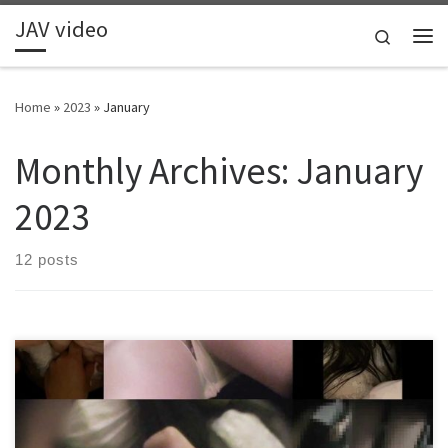
JAV video
Skip to content
Search
Me
Home
»
2023
»
January
Monthly Archives:
January
2023
12 posts
【乗車率200%超/音声有】泣き声に近い喘ぎ声。清楚系JDが
超密着痴漢。※手マンのビチャ音まで収録成功 金額(税込) :
2,500円 (税込) もうタイトルに全て集約されています。 今時
のモノトーンコーデの私服JDがもう身動きが取れないほどの
満員電車の中で卑劣すぎる集団痴漢に遭っている様子を収録