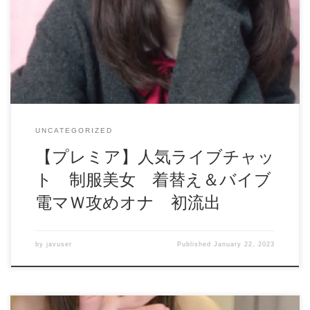
挑戦！ 有料配信部分のため数量限定で販売します、即削除
の可能性もありますのでお早めにご検討ください。 まだ世
に出回っていない流出映像のため、所定販売数に達し次第価
格を上げさせていただきます。 高画質版もDLしていただけ
ますので、レビュー後に表示される返信メッセージをご確認
ください。 by インビジブルハンド daofile739191.mp4 – 1.7 GB
UNCATEGORIZED
【プレミア】人気ライブチャッ
ト 制服美女 着替え＆バイブ
電マＷ攻めオナ 初流出
by
javuser
Published
January 22, 2023