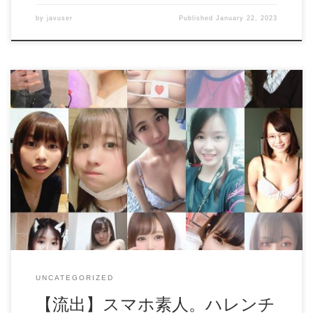
と、崩れた姿勢で開いた脚の奥がまるだしにーーー
by
javuser
Published
January 22, 2023
ー！！！！ 無邪気だわ、この娘いい娘だよね絶対ｗｗｗ
、、、なるほど、わかった、 普段は黒ガード着用の真面目
ちゃんだけど、 今日はデートだから刺繍がセクシーなピン
クＰなんて履いてんだな！！ やばいーーーこうふんするー
ーーーーｗｗｗｗｗ しかも見えないように足を延ばして座
るんだけど、 すぐに膝を立ててＰ見せて座っちゃうｗｗｗ
【流出】スマホ素人。ハレンチ豪華詰め合わせ【動画：371
カワイイ、、、そしてＰがエロい、、、 見えすぎて頭おか
本 画像：2257枚】大容量8GB ※通常価格9980pt→先着割引
しくなりそうだｗｗｗｗｗ 座りド正面の王道アングルが炸
2980pt 個数がなくなり次第値上げします、購入が早いほうが
裂する今作、、、お見逃しなく！ ごちそうさまでした。 再
お得です。 ※限定販売です。 ご覧いただきありがとうござ
生時間 13:30 サイズ 1920×1080 3.47GB 金額(税込): 1,000
います。 ガチ素人物の中から可能な限り美女だけを詰め込
円 (税込) 販売会員: 未来の坂本 カテゴリー: 盗撮風シュチュ
んだ豪華詰め合わせセットです。 ・ハメ撮り ・流出 ・
商品名: グリーンパークへようこそ 極４ 制服ちゃんとデ
*******裏垢 ・カップル ・無 これだけの質、量を集めたもの
ートと意外なセクシーP 商品ID: 20164963c97b0cbb91b […]
は他に無いものだと思います。 限定販売ですので、お早め
にどうぞ。 by Love Panty daofile772551.rar – 1.9 GB772552.rar –
1.6 GB772553.rar – 1.9 GB772554.rar – 1.3 GB772555.rar – 1.4 GB
UNCATEGORIZED
【流出】スマホ素人。ハレンチ