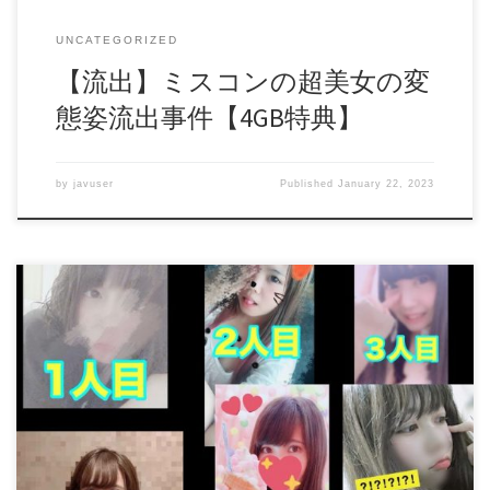
UNCATEGORIZED
【流出】ミスコンの超美女の変
態姿流出事件【4GB特典】
by
javuser
Published
January 22, 2023
ネット上でやらかした娘達６人 PART２ 前回ご紹介したネ
ット上でやらかした娘達の第二弾！！ TikTokやInstagramなど
で華やかな日常をUP している娘達・・ その一方で、裏アカ
を使い顔がバレないように 淫らな行為を繰り返し配信・・
その中で、顔バレしている６人の動画をご覧下さい。。。
＊１８歳以上のモデルを使用したシチュエーション作品です
by LAXDUSER240558ZSO daofile903257.mp4 – 307.9 MB