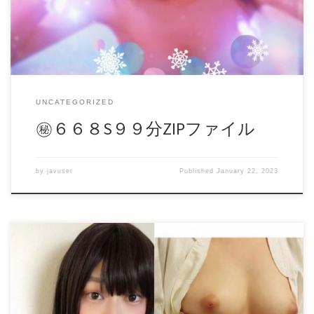
ました。 ※本作品に登場する人物は18歳以上である事を確
認しております by PP daofile400027.mp4 – 1.1 GB
UNCATEGORIZED
㊙６６８S９９分ZIPファイル
by
javuser
Published
January 22, 2023
【無】 素人 #148 ご堪能ください。 【収録内容：動画15本(9
分09秒)+写真2枚】 ※商品はzipファイルでまとめておりま
す。 購入後は『販売者より』のページからダウンロード願