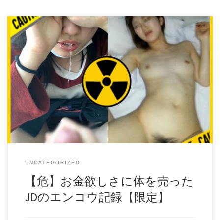
【危】お金欲しさに体を売ったJDのエンコウ記録【限定】 ■
商品詳細 ■ 今回も非常に生難しい素人のリアルです。 大学
生と言えばお金がなく、なんとかバイトして遊びほうけた
い！ そんな気持ちで真っ盛りの時期ですよね そして性欲も
真っ盛りときたら、考え付くのはこれです。 おじさんに体
を売って、舐めたくもないチンポをしゃぶって 本番はする
つもりはなかったけど結局生で入れられちゃってる 超生々
しい援●交現場が垣間見えます。 慣れない手つきでフェラし
たりぎこちない体制で犯されてる子も居れば 何本ものチン
ポを相手にしてきているベテランＪＤまで 今回は三人をそ
れぞれのファイルにまとめました。 多くは語れない商品で
すのであとはその目で確かめてください。 ————File———-
・main メインの子3人による生々しい身売り現場 究極の素人
好き変態紳士の方のみ閲覧ください。 ・bonuns 100％素人の
UNCATEGORIZED
流出現場5人分のファイルです。 合わせてお楽しみくださ
い。 by ORANGE daofile302341.rar – 1.9 GB302342.rar – 1.8 GB
【危】お金欲しさに体を売った
JDのエンコウ記録【限定】