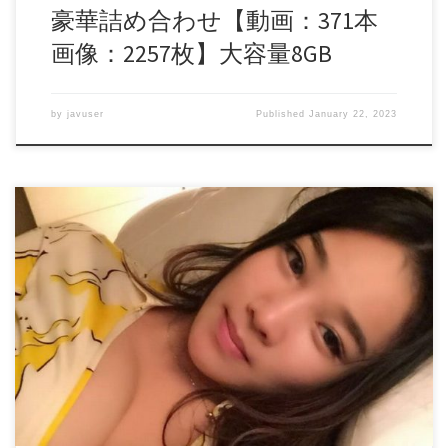
豪華詰め合わせ【動画：371本
画像：2257枚】大容量8GB
by
javuser
Published
January 22, 2023
【流出】ミスコンの超美女の変態姿流出事件【4GB特典】 ■
商品詳細 ■ ーーー本編ーーー 普段はきらびやかな世界で暮
らしていたお上品な美女のご紹介 この子はミスコンなどに
も出場していたようで入賞している様子もうかがえます。
そんな子の闇の部分が流出してしまいました。 生々しいの
で耐性のない方はお控えください。 写真付きです。 ーーー
特典ーーー ・FileA 国産のミスコン、有名人の流れ出てしま
った淫乱な姿をまとめました これがメインでもいいくらい
のクオリティです。 ・FileB 1.3GB分の隣国素人セット。 他で
は見れない生々しい素人のすべてを詰めました。 by ORANGE
daofile509141.rar – 310.5 MB509142.rar – 189.8 MB509143.rar – 1.4
GB