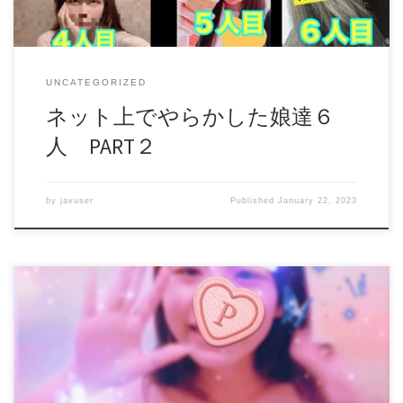
UNCATEGORIZED
ネット上でやらかした娘達６
人 PART２
by
javuser
Published
January 22, 2023
６６８S９９分ZIPファイル 本編９９分zipファイル カートに
入れるから購入後、販売者よりのメッセージからお受け取り
ください 予告なく削除等が御座いますので、購入・ダウン
ロードはお早めにお願いします 御覧頂きありがとうござい