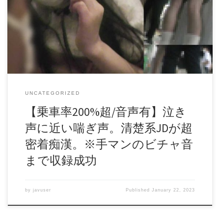
することに成功しました。 生パンはもちろん、生乳、生マ
ンなんでもありです。（サンプル画像参照） 特筆すべきは
音声だけでなく、高性能マイクを仕込んだこともあり手マン
されて濡れてしまってグチョグチョになりながらマ〇コをか
き回される「ビチャ音」まで収録できたことです。 泣き声
のような官能的な喘ぎ声と、ビチャ音を過去最高クラスの19
分超という長尺でお楽しみください。 内容的にBANされる可
能性ありますのでお早目のご検討よろしくお願いいたしま
す。 是非、痴漢動画コレクションに入れていただければと
UNCATEGORIZED
おもいます。 作品時間： 19:43 解像度:3840×2160 フレームレ
ート:30fps 販売会員: MOLESTIC カテゴリー: 痴漢風シュチュ・
【乗車率200%超/音声有】泣き
羞恥 商品名: 【乗車率200%超/音声有】泣き声に近い喘ぎ
声に近い喘ぎ声。清楚系JDが超
声。清楚系JDが超密着痴漢。※手マンのビチャ音まで収録成
功 商品ID: 20098563bfbcdcea194 販売開始日: 2023年01月12日
密着痴漢。※手マンのビチャ音
daofile003707.mp4 – 3.2 GB
まで収録成功
by
javuser
Published
January 22, 2023