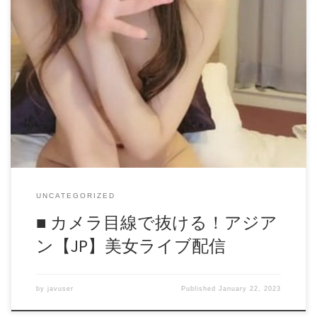
■ カメラ目線で抜ける！アジアン【JP】美女ライブ配信 撮影
のスタッフか何かでしょうか、 カメラは固定ではありませ
んが 日本人の美女がオナを見せてくれます。 やはりカメラ
目線がたまりません！ 動画形式 MP4 再生時間 56：34 by
思わず欲情 daofile382578.mp4 – 718.5 MB
UNCATEGORIZED
■ カメラ目線で抜ける！アジア
ン【JP】美女ライブ配信
by
javuser
Published
January 22, 2023