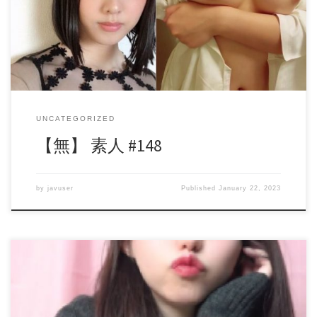
います。 なお、写真の一部がサンプルで使われていること
がございます。 by やっぱりガチ素人が好き(本店)
daofile135674.rar – 63.4 MB
UNCATEGORIZED
【無】 素人 #148
by
javuser
Published
January 22, 2023
【プレミア】人気ライブチャット 制服美女 着替え＆バイ
ブ電マＷ攻めオナ 初流出 ダウンロード版 2980 pt 有名で大
人気な制服美女のオナニーライブチャットになります。 若
さ溢れる黒髪美尻美女が、着替え＆バイブ電マＷ攻めオナに