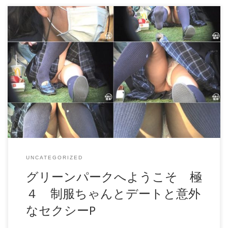
グリーンパークへようこそ 極４ 制服ちゃんとデートと意
外なセクシーP 今回は、 インパクトや取れ高がハイレベルな
「極」シリーズの更新です。 黒ガードがあまりに当たり前
になってしまったここ数年、、、 見えても黒、見えても
黒、 同じ重ねでもPと同サイズくらいのピタッとしたのさえ
少なくなってきて、 なんだか黒色の、おばさんでかパンみ
たいなのをみんな履いてますねｗｗｗ 古い話、ブルマをス
カートの中に履くのがマストだった時代に近いのかもしれま
せん。 面積的にもそれくらいですしね。 そんなな
か、、、、 彼氏とウキウキなハンバーガータイムを楽しむ
制服カップルを発見。 珍しく座りはじめから観察できたの
ですが、 彼女が座る瞬間にチラッと見えた生Ｐ、、、ゴク
リｗｗｗ すごい、数パーセントですが、生Ｐ派がいるんで
すね。 しかもこの彼女、 デート中ということもあります
UNCATEGORIZED
が、 なんとものん気なノーガードちゃんｗｗｗ チラどころ
か丸見えです、 ずっと、 ずっと丸見えｗｗｗｗｗｗｗｗｗ
グリーンパークへようこそ 極
真面目丈スカートと校則ソックスだからこそ、 奥にあるモ
４ 制服ちゃんとデートと意外
チモチの太ももと、 さらに奥の、、、意外にもセクシー系
のＰがエロすぎです！！！ ギャップたまんねーーーー
なセクシーP
ー！！！！ 当然、現役生の印であるすり減ったローファー
もちょいボロボロレベルｗｗｗ 横の彼氏に靴をいじられる